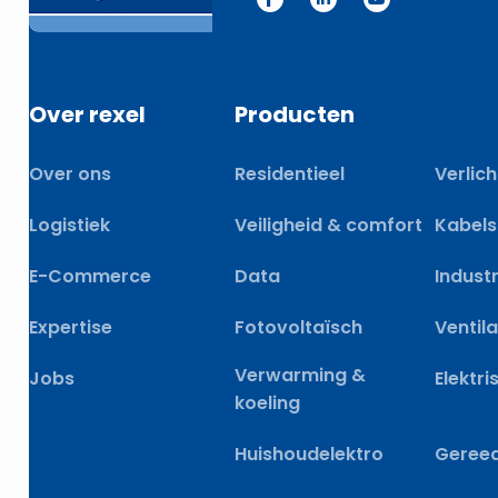
Over rexel
Producten
Over ons
Residentieel
Verlich
Logistiek
Veiligheid & comfort
Kabels
E-Commerce
Data
Industr
Expertise
Fotovoltaïsch
Ventila
Verwarming &
Jobs
Elektri
koeling
Huishoudelektro
Geree