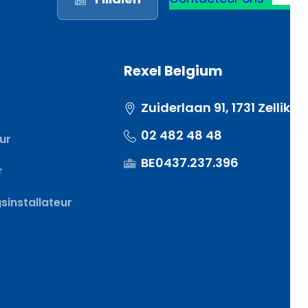
Rexel Belgium
Zuiderlaan 91, 1731 Zellik
02 482 48 48
eur
BE0437.237.396
r
installateur