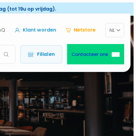
g (tot 19u op vrijdag).
AQ
Klant worden
Netstore
NL
Filialen
Contacteer ons