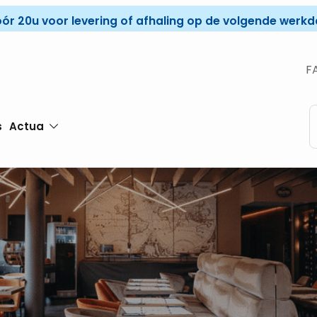
óór 20u voor levering of afhaling op de volgende werkda
F
s
Actua