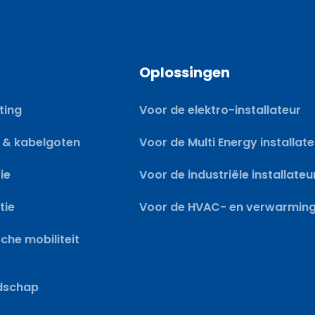
i
l
E
Oplossingen
-
m
ting
Voor de elektro-installateur
a
i
 & kabelgoten
Voor de Multi Energy installat
l
ie
Voor de industriële installateu
tie
Voor de HVAC- en verwarmings
sche mobiliteit
dschap