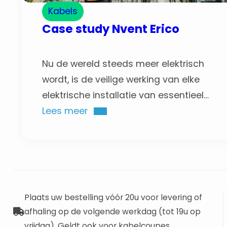
Kabels
Case study Nvent Erico
Nu de wereld steeds meer elektrisch
wordt, is de veilige werking van elke
elektrische installatie van essentieel
belang. Het is belangrijk om
Lees meer
oplossingen en producten aan te
bieden die niet alleen de veiligheid en
de ervaring van de eindgebruiker
verbeteren, maar ook
gebruiksvriendelijk zijn en klanten
Plaats uw bestelling vóór 20u voor levering of
helpen om de duurzaamheid van hun
afhaling op de volgende werkdag (tot 19u op
activiteiten te verbeteren.…
vrijdag). Geldt ook voor kabelcoupes.