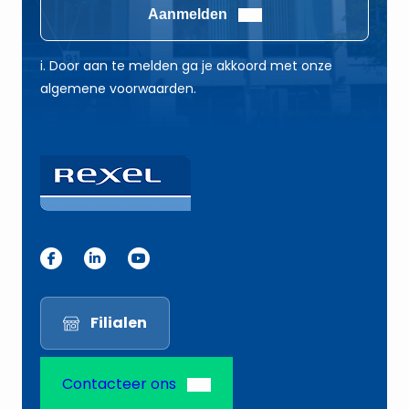
i
i
Aanmelden
l
l
*
*
i. Door aan te melden ga je akkoord met onze
*
algemene voorwaarden.
Filialen
Contacteer ons