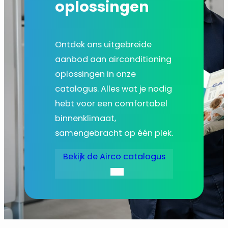
oplossingen
Ontdek ons uitgebreide
aanbod aan airconditioning
oplossingen in onze
catalogus. Alles wat je nodig
hebt voor een comfortabel
binnenklimaat,
samengebracht op één plek.
Bekijk de Airco catalogus