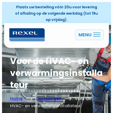
Plaats uw bestelling vóór 20u voor levering
of afhaling op de volgende werkdag (tot 19u
op vrijdag).
MENU
NL
Voor de HVAC- en
verwarmingsinstalla
teur
Home
Oplossingen
Voor de
HVAC- en verwarmingsinstallateur