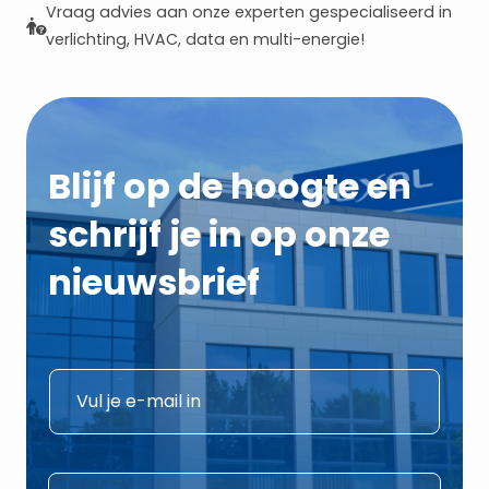
Vraag advies aan onze experten gespecialiseerd in
verlichting, HVAC, data en multi-energie!
Blijf op de hoogte en
schrijf je in op onze
nieuwsbrief
E
E
-
-
m
m
a
a