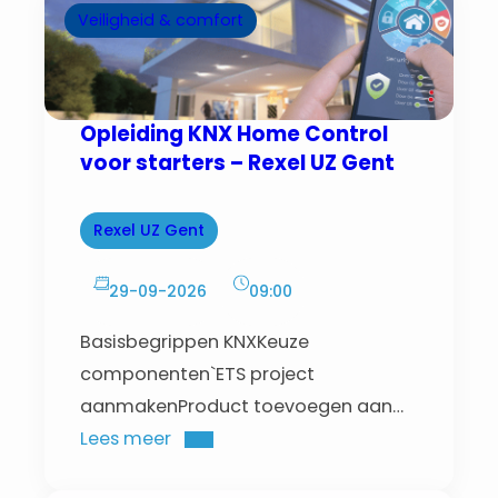
Veiligheid & comfort
Opleiding KNX Home Control
voor starters – Rexel UZ Gent
Rexel UZ Gent
29-09-2026
09:00
Basisbegrippen KNXKeuze
componenten`ETS project
aanmakenProduct toevoegen aan
projectGroep adressen
Lees meer
structuurGroepssturingProject