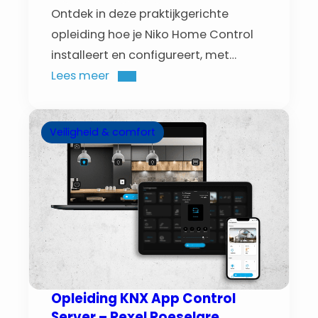
Ontdek in deze praktijkgerichte
opleiding hoe je Niko Home Control
installeert en configureert, met
hands-on oefeningen en begeleiding
Lees meer
van een trainer.
Veiligheid & comfort
Opleiding KNX App Control
Server – Rexel Roeselare