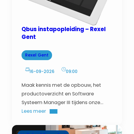
Qbus instapopleiding – Rexel
Gent
Rexel Gent
16-09-2026
09:00
Maak kennis met de opbouw, het
productoverzicht en Software
Systeem Manager III tijdens onze
instapopleiding met praktijkgerichte
Lees meer
demo en indienstelling.