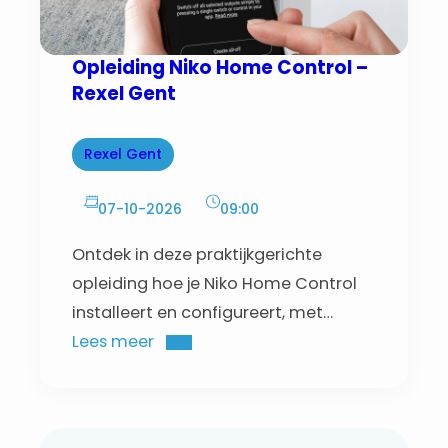
Opleiding Niko Home Control –
Rexel Gent
Rexel Gent
07-10-2026
09:00
Ontdek in deze praktijkgerichte
opleiding hoe je Niko Home Control
installeert en configureert, met
hands-on oefeningen en begeleiding
Lees meer
van een trainer.