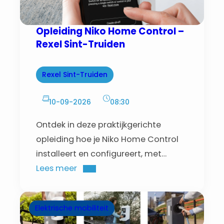
Opleiding Niko Home Control –
Rexel Sint-Truiden
Rexel Sint-Truiden
10-09-2026
08:30
Ontdek in deze praktijkgerichte
opleiding hoe je Niko Home Control
installeert en configureert, met
hands-on oefeningen en begeleiding
Lees meer
van een trainer.
Elektrische mobiliteit