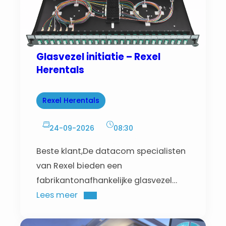
Glasvezel initiatie – Rexel
Herentals
Rexel Herentals
24-09-2026
08:30
Beste klant,De datacom specialisten
van Rexel bieden een
fabrikantonafhankelijke glasvezel
workshop aan.
Lees meer