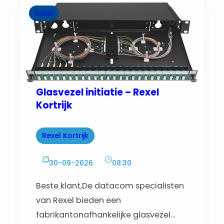
exporterenDiagnose
Data
Glasvezel initiatie – Rexel
Kortrijk
Rexel Kortrijk
30-09-2026
08:30
Beste klant,De datacom specialisten
van Rexel bieden een
fabrikantonafhankelijke glasvezel