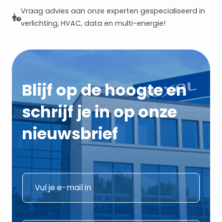
Vraag advies aan onze experten gespecialiseerd in
verlichting, HVAC, data en multi-energie!
Blijf op de hoogte en
schrijf je in op onze
nieuwsbrief
*
E
E
-
-
m
m
a