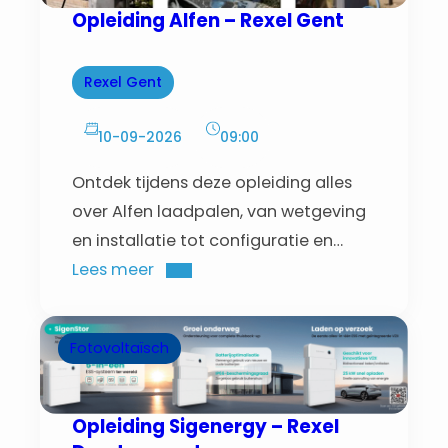
Opleiding Alfen – Rexel Gent
Rexel Gent
10-09-2026
09:00
Ontdek tijdens deze opleiding alles
over Alfen laadpalen, van wetgeving
en installatie tot configuratie en
gebruik, met praktische uitleg en
Lees meer
supportinzichten.
Fotovoltaïsch
Opleiding Sigenergy – Rexel