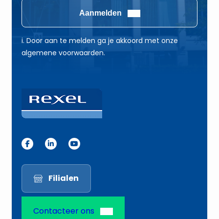
a
i
Aanmelden
i
l
l
*
i. Door aan te melden ga je akkoord met onze
E
algemene voorwaarden.
-
m
a
i
l
Filialen
Contacteer ons