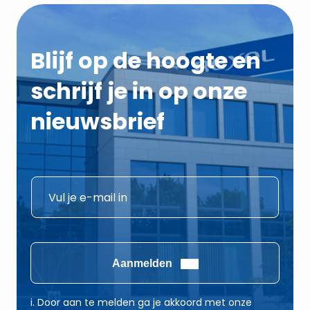
Blijf op de hoogte en
schrijf je in op onze
nieuwsbrief
E
E
-
-
m
m
a
a
i
i
Aanmelden
l
l
E
*
i. Door aan te melden ga je akkoord met onze