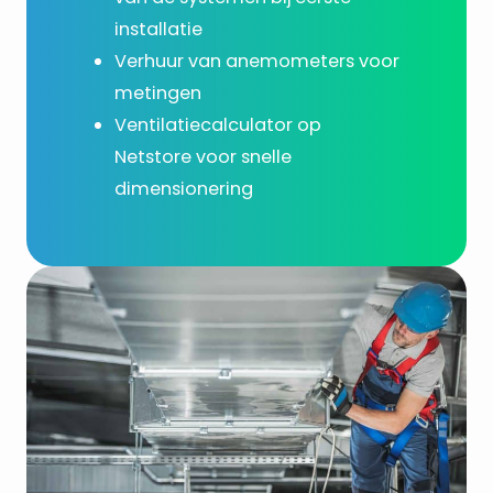
installatie
Verhuur van anemometers voor
metingen
Ventilatiecalculator op
Netstore voor snelle
dimensionering