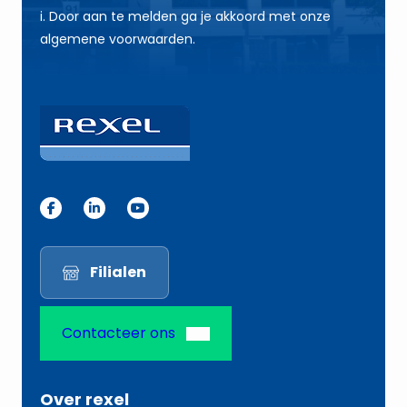
*
*
i. Door aan te melden ga je akkoord met onze
E
algemene voorwaarden.
-
m
a
i
l
Filialen
Contacteer ons
Over rexel