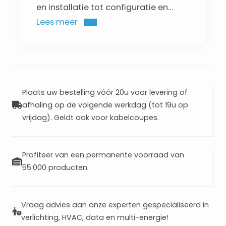
en installatie tot configuratie en
gebruik, met praktische uitleg en
Lees meer
supportinzichten.
Plaats uw bestelling vóór 20u voor levering of
afhaling op de volgende werkdag (tot 19u op
vrijdag). Geldt ook voor kabelcoupes.
Profiteer van een permanente voorraad van
55.000 producten.
Vraag advies aan onze experten gespecialiseerd in
verlichting, HVAC, data en multi-energie!