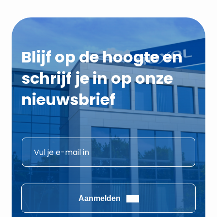
Blijf op de hoogte en
schrijf je in op onze
nieuwsbrief
E
E
-
-
m
m
a
a
i
i
Aanmelden
l
l