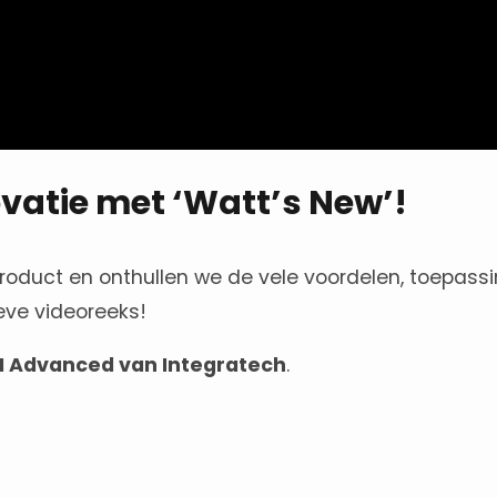
ovatie met ‘Watt’s New’!
duct en onthullen we de vele voordelen, toepassin
eve videoreeks!
 Advanced van Integratech
.
!