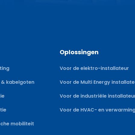
-
m
a
i
l
E
Oplossingen
-
m
ting
Voor de elektro-installateur
a
i
 & kabelgoten
Voor de Multi Energy installat
l
ie
Voor de industriële installateu
tie
Voor de HVAC- en verwarmings
sche mobiliteit