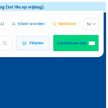
g (tot 19u op vrijdag).
AQ
Klant worden
Netstore
NL
Filialen
Contacteer ons