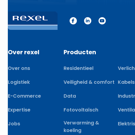
Over rexel
Producten
Over ons
Residentieel
Verlich
Logistiek
Veiligheid & comfort
Kabels
E-Commerce
Data
Industr
Expertise
Fotovoltaïsch
Ventila
Verwarming &
Jobs
Elektri
koeling