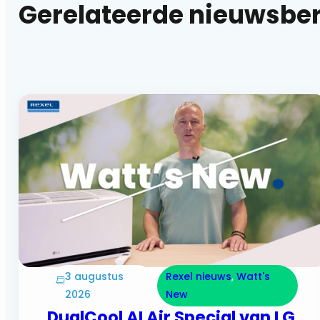
Gerelateerde nieuwsbe
3 augustus
Rexel nieuws
, 
Watt's
2026
New
DualCool AI Air Special van LG