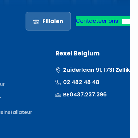
Filialen
Contacteer ons
Rexel Belgium
Zuiderlaan 91, 1731 Zellik
02 482 48 48
eur
BE0437.237.396
r
installateur