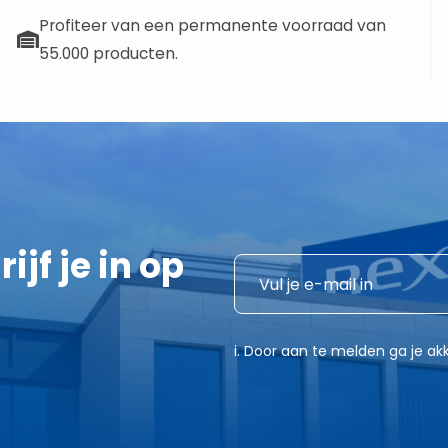
Profiteer van een permanente voorraad van
55.000 producten.
ijf je in op
E
E
-
-
m
m
a
a
i. Door aan te melden ga je 
i
i
l
l
E
*