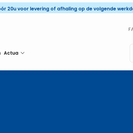
óór 20u voor levering of afhaling op de volgende werkda
F
s
Actua