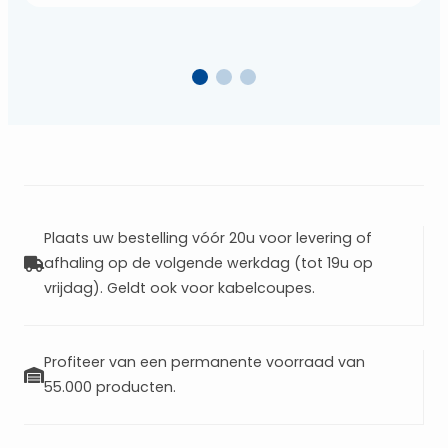
klimaatoplossing. Dankzij de
geavanceerde AI Air-functie past het
toestel automatisch de temperatuur en
luchtstroom aan op basis van het
gebruik en de omgeving. Bekijk de video
om er meer…
Plaats uw bestelling vóór 20u voor levering of
afhaling op de volgende werkdag (tot 19u op
vrijdag). Geldt ook voor kabelcoupes.
Profiteer van een permanente voorraad van
55.000 producten.