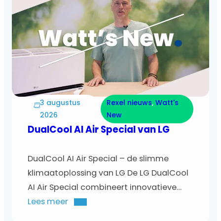
3 augustus
Rexel nieuws
, 
Watt's
2026
New
DualCool AI Air Special van LG
DualCool AI Air Special – de slimme
klimaatoplossing van LG De LG DualCool
AI Air Special combineert innovatieve
technologie, energiezuinigheid en
Lees meer
optimaal comfort in één slimme