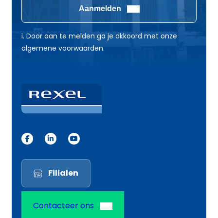
i
i
Aanmelden
l
l
E
*
i. Door aan te melden ga je akkoord met onze
-
algemene voorwaarden.
m
a
i
l
E
-
m
a
i
Filialen
l
Contacteer ons