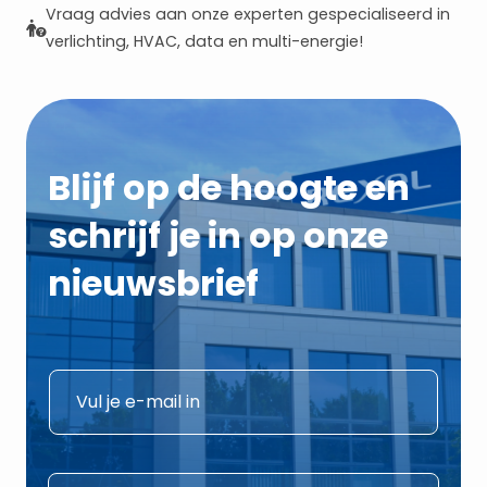
Vraag advies aan onze experten gespecialiseerd in
verlichting, HVAC, data en multi-energie!
Blijf op de hoogte en
schrijf je in op onze
nieuwsbrief
E
E
-
-
m
m
a
a