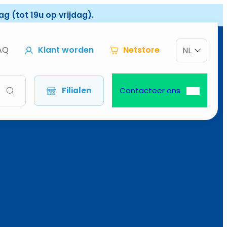
g (tot 19u op vrijdag).
AQ
Klant worden
Netstore
NL
Filialen
Contacteer ons