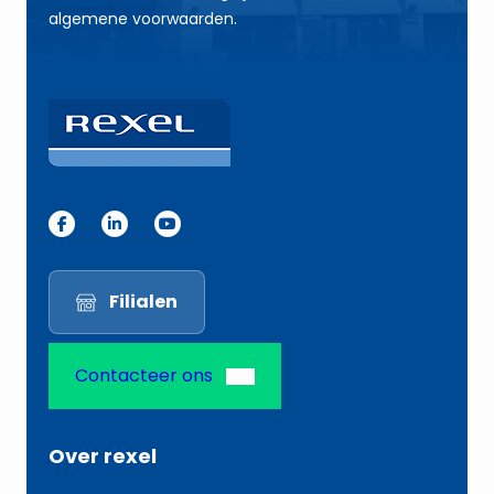
E
algemene voorwaarden.
-
m
a
i
l
Filialen
Contacteer ons
Over rexel