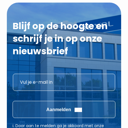
Blijf op de hoogte en
schrijf je in op onze
nieuwsbrief
E
E
-
-
m
m
a
a
i
i
Aanmelden
l
l
*
*
i. Door aan te melden ga je akkoord met onze