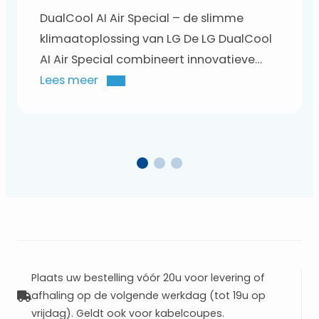
DualCool AI Air Special – de slimme
klimaatoplossing van LG De LG DualCool
AI Air Special combineert innovatieve
technologie, energiezuinigheid en
Lees meer
optimaal comfort in één slimme
klimaatoplossing. Dankzij de
geavanceerde AI Air-functie past het
toestel automatisch de temperatuur en
luchtstroom aan op basis van het
gebruik en de omgeving. Bekijk de video
om er meer…
Plaats uw bestelling vóór 20u voor levering of
afhaling op de volgende werkdag (tot 19u op
vrijdag). Geldt ook voor kabelcoupes.