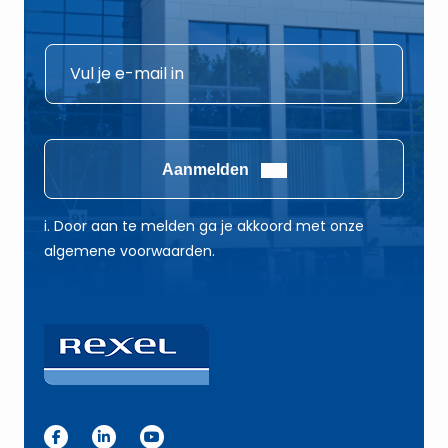
*
E
E
-
-
m
m
a
a
i
Aanmelden
i
l
l
*
i. Door aan te melden ga je akkoord met onze
E
algemene voorwaarden.
-
m
a
i
l