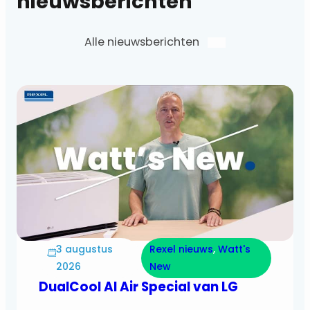
nieuwsberichten
Alle nieuwsberichten
3 augustus
Rexel nieuws
, 
Watt's
2026
New
DualCool AI Air Special van LG