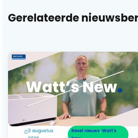
Gerelateerde nieuwsbe
3 augustus
Rexel nieuws
, 
Watt's