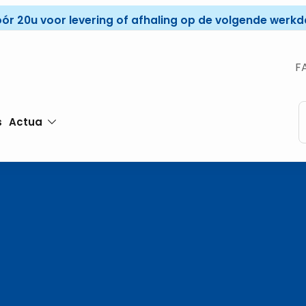
óór 20u voor levering of afhaling op de volgende werkda
F
s
Actua