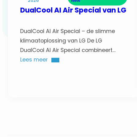
2026
New
DualCool AI Air Special van LG
DualCool AI Air Special – de slimme
klimaatoplossing van LG De LG
DualCool AI Air Special combineert
innovatieve technologie,
Lees meer
energiezuinigheid en optimaal comfort
in één slimme klimaatoplossing. Dankzij
de geavanceerde AI Air-functie past
het toestel automatisch de
temperatuur en luchtstroom aan op
basis van het gebruik en de omgeving.
Bekijk de video om er meer…