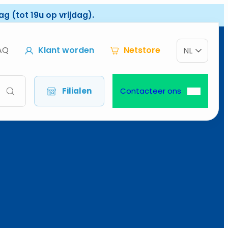
g (tot 19u op vrijdag).
AQ
Klant worden
Netstore
NL
Filialen
Contacteer ons