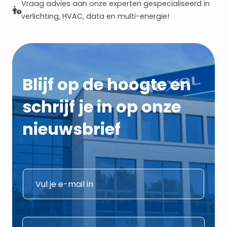
Vraag advies aan onze experten gespecialiseerd in
verlichting, HVAC, data en multi-energie!
Blijf op de hoogte en
schrijf je in op onze
nieuwsbrief
E
E
-
-
m
m
a
a