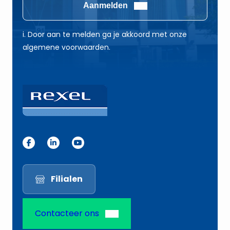
i
i
Aanmelden
l
l
E
*
i. Door aan te melden ga je akkoord met onze
-
algemene voorwaarden.
m
a
i
l
E
-
m
a
i
Filialen
l
Contacteer ons