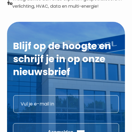
verlichting, HVAC, data en multi-energie!
Blijf op de hoogte en
schrijf je in op onze
nieuwsbrief
*
E
E
-
-
m
m
a
a
i
Aanmelden