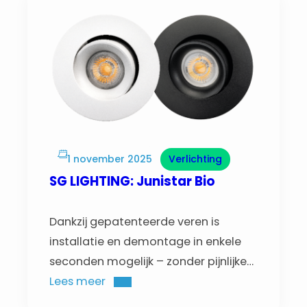
1 november 2025
Verlichting
SG LIGHTING: Junistar Bio
Dankzij gepatenteerde veren is
installatie en demontage in enkele
seconden mogelijk – zonder pijnlijke
vingers. De armatuur past in alle
Lees meer
verlaagde plafonds >2 mm, direct in