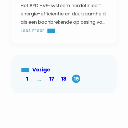
Het BYD HVE-systeem herdefinieert
energie-efficiëntie en duurzaamheid
als een baanbrekende oplossing voor
residentiële energieopslag. Het
Lees meer
combineert de veelzijdigheid van
batterijen met een kleine capaciteit
met de kostenefficiëntie van grotere
batterijen, en biedt zo naadloze
Vorige
compatibiliteit voor huishoudelijk
1
…
17
18
19
gebruik.