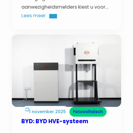
aanwezigheidsmelders kiest u voor
comfort, veiligheid en slimme
Lees meer
efficiëntie. Ze sturen automatisch het
licht of de verwarming aan wanneer
iemand binnenkomt, handig in
gangen, trappenhuizen, badkamers
of buiten.
1 november 2025
Fotovoltaïsch
BYD: BYD HVE-systeem