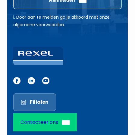
i
l
l
*
i. Door aan te melden ga je akkoord met onze
E
algemene voorwaarden.
-
m
a
i
l
Filialen
Contacteer ons