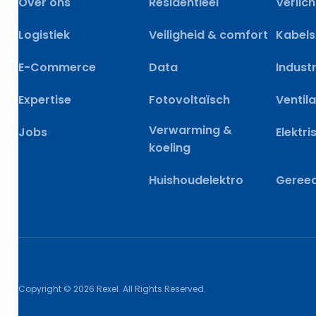
Over ons
Residentieel
Verlich
Logistiek
Veiligheid & comfort
Kabels
E-Commerce
Data
Industr
Expertise
Fotovoltaïsch
Ventila
Verwarming &
Jobs
Elektri
koeling
Huishoudelektro
Geree
Copyright © 2026 Rexel. All Rights Reserved.