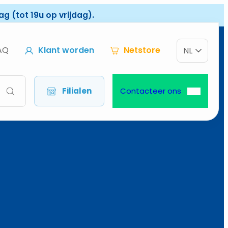
g (tot 19u op vrijdag).
AQ
Klant worden
Netstore
NL
Filialen
Contacteer ons