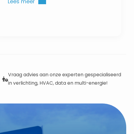
hands-on oefeningen en begeleiding
Lees meer
van een trainer.
Vraag advies aan onze experten gespecialiseerd
in verlichting, HVAC, data en multi-energie!