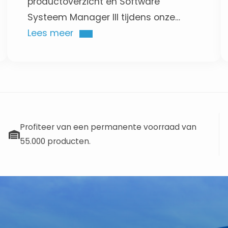
productoverzicht en Software
Systeem Manager III tijdens onze
instapopleiding met praktijkgerichte
Lees meer
demo en indienstelling.
Profiteer van een permanente voorraad van
55.000 producten.