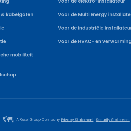
ting
Voor de elektro-installateur
 & kabelgoten
Voor de Multi Energy installat
ie
Voor de industriële installateu
tie
Voor de HVAC- en verwarmings
sche mobiliteit
dschap
A Rexel Group Company
Privacy Statement
Security Statement