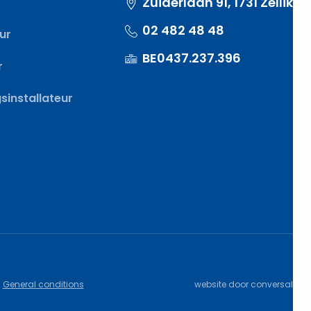
Zuiderlaan 91, 1731 Zellik
02 482 48 48
eur
BE0437.237.396
r
installateur
General conditions
website door
conversal