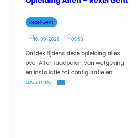
Opleiding Alfen – Rexel Gent
Rexel Gent
10-09-2026
09:00
Ontdek tijdens deze opleiding alles
over Alfen laadpalen, van wetgeving
en installatie tot configuratie en
gebruik, met praktische uitleg en
Lees meer
supportinzichten.