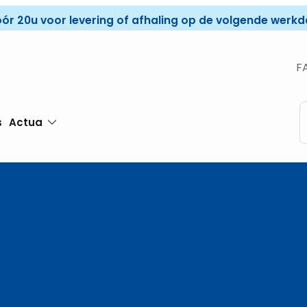
óór 20u voor levering of afhaling op de volgende werkda
F
s
Actua