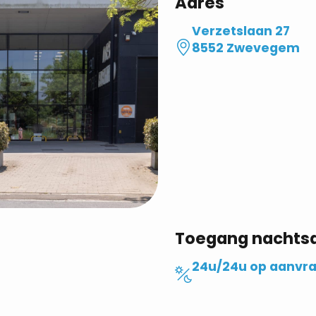
Adres
Verzetslaan 27
8552 Zwevegem
Toegang nachts
24u/24u op aanvr