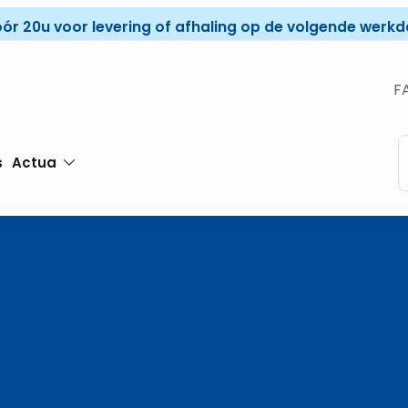
óór 20u voor levering of afhaling op de volgende werkda
F
s
Actua