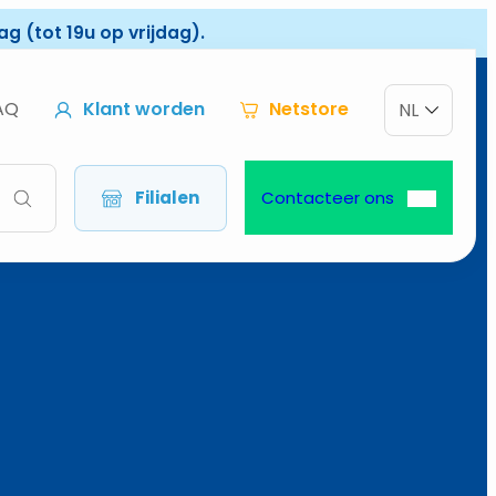
g (tot 19u op vrijdag).
AQ
Klant worden
Netstore
NL
Filialen
Contacteer ons