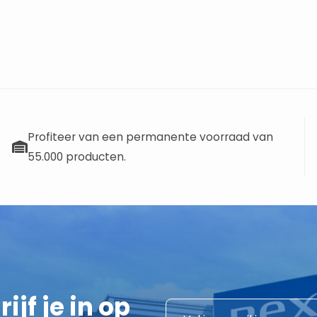
Profiteer van een permanente voorraad van
55.000 producten.
ijf je in op
*
E