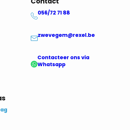
Contact
056/72 71 88
zwevegem@rexel.be
Contacteer ons via
Whatsapp
as
aag