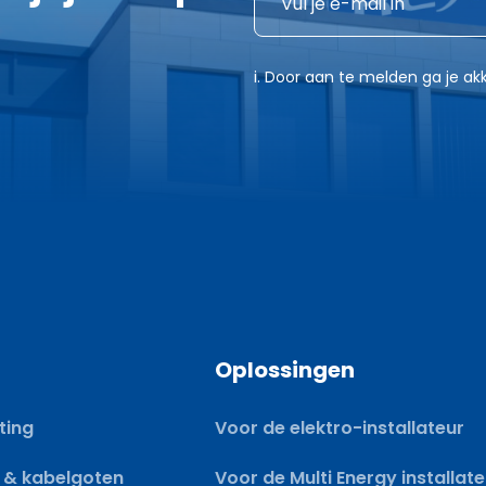
E
-
-
m
m
a
i. Door aan te melden ga je 
a
i
i
l
l
*
*
Oplossingen
ting
Voor de elektro-installateur
 & kabelgoten
Voor de Multi Energy installat