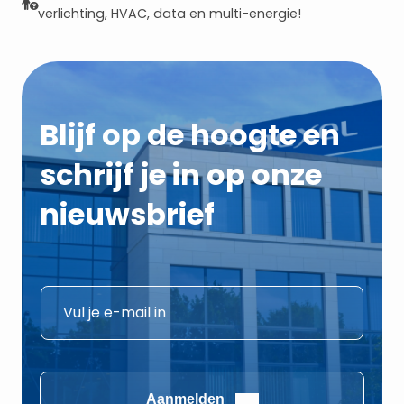
verlichting, HVAC, data en multi-energie!
Blijf op de hoogte en
schrijf je in op onze
nieuwsbrief
E
E
-
-
m
m
a
a
i
i
Aanmelden