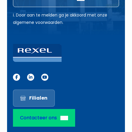
l
l
E
*
i. Door aan te melden ga je akkoord met onze
-
algemene voorwaarden.
m
a
i
l
E
-
m
a
i
Filialen
l
Contacteer ons