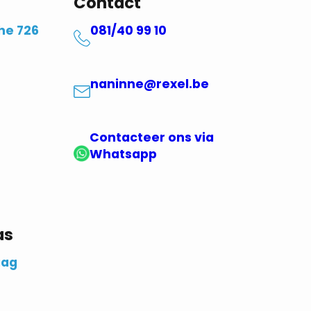
Contact
he 726
081/40 99 10
naninne@rexel.be
Contacteer ons via
Whatsapp
as
aag