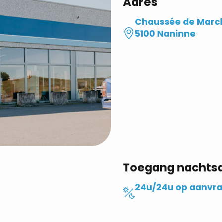
Adres
Chaussée de Marc
5100 Naninne
Toegang nachts
24u/24u op aanvr