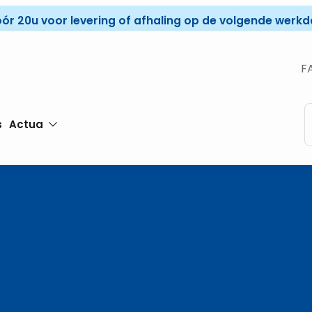
óór 20u voor levering of afhaling op de volgende werkda
F
s
Actua