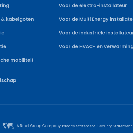
ting
Voor de elektro-installateur
 & kabelgoten
Voor de Multi Energy installat
ie
Voor de industriële installateu
tie
Voor de HVAC- en verwarmings
sche mobiliteit
dschap
A Rexel Group Company
Privacy Statement
Security Statement