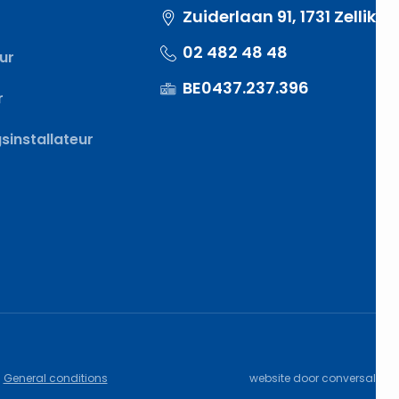
Zuiderlaan 91, 1731 Zellik
02 482 48 48
eur
BE0437.237.396
r
installateur
General conditions
website door
conversal