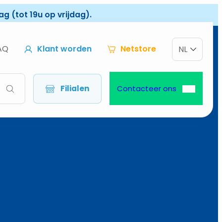
g (tot 19u op vrijdag).
AQ
Klant worden
Netstore
NL
Filialen
Contacteer ons