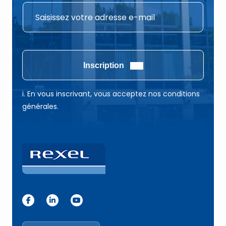
*
E
E
-
-
m
m
a
a
i
Inscription
i
l
l
*
i. En vous inscrivant, vous acceptez nos conditions
E
générales.
-
m
a
i
l