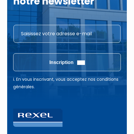
notre newsletter
E
E
-
-
m
m
a
a
i
i
Inscription
l
l
E
*
i. En vous inscrivant, vous acceptez nos conditions
-
générales.
m
a
i
l
E