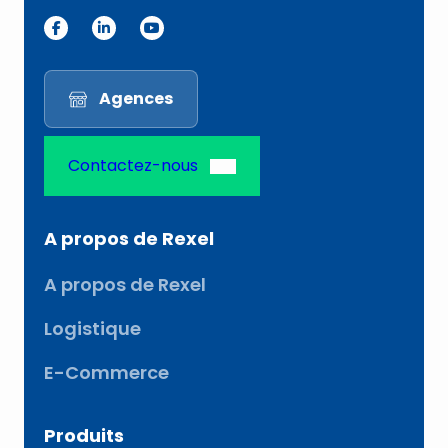
-
m
a
i
Agences
l
Contactez-nous
A propos de Rexel
A propos de Rexel
Logistique
E-Commerce
Produits