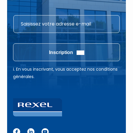
*
E
E
-
-
m
m
a
a
i
Inscription
i
l
l
*
i. En vous inscrivant, vous acceptez nos conditions
*
générales.