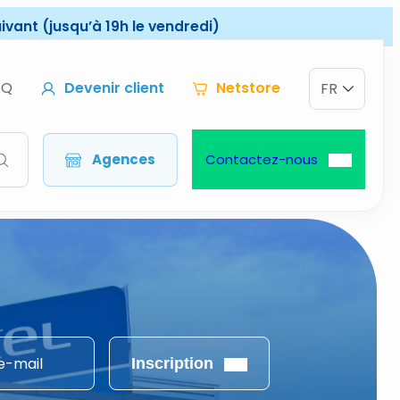
vant (jusqu’à 19h le vendredi)
AQ
Devenir client
Netstore
FR
Demandez conseil à nos experts spécialisés dans
l'éclairage, l'HVAC, les données et la multi-énergie
!
Agences
Contactez-nous
Inscription