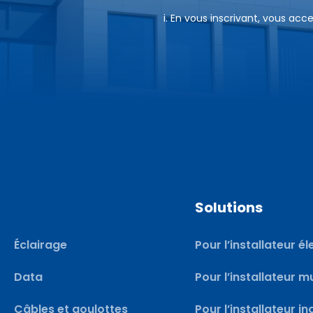
a
a
i. En vous inscrivant, vous acc
i
i
l
l
E
*
-
m
a
i
l
E
Solutions
-
m
Éclairage
Pour l’installateur él
a
i
Data
Pour l’installateur m
l
Câbles et goulottes
Pour l’installateur in