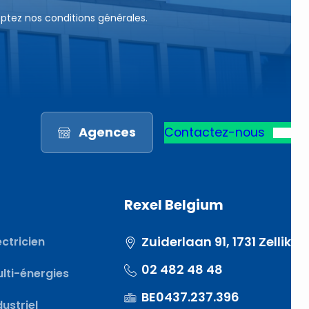
eptez nos conditions générales.
Agences
Contactez-nous
Rexel Belgium
Zuiderlaan 91, 1731 Zellik
ectricien
02 482 48 48
ulti-énergies
BE0437.237.396
dustriel