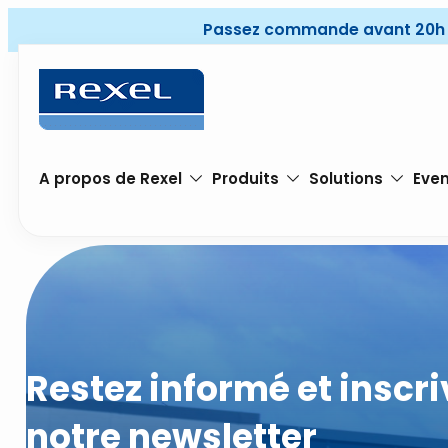
Passez commande avant 20h pou
Passez votre commande avant 20 h pour une
livraison ou un enlèvement le jour ouvrable
suivant (jusqu'à 19 h le vendredi). Valable
A propos de Rexel
Produits
Solutions
Even
également pour les coupes de câbles.
Restez informé et inscr
notre newsletter