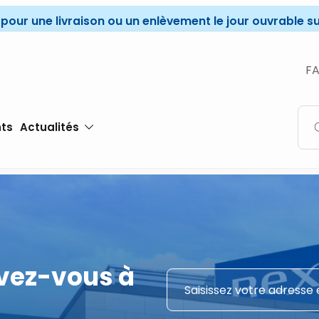
r une livraison ou un enlèvement le jour ouvrable sui
F
Profitez d'un stock permanent de 55 000
produits.
ts
Actualités
ivez-vous à
E
E
-
-
m
m