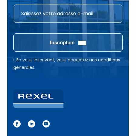
*
E
E
-
-
m
m
a
a
i
Inscription
i
l
l
*
i. En vous inscrivant, vous acceptez nos conditions
*
générales.