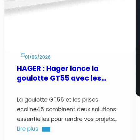
01/06/2026
HAGER : Hager lance la
goulotte GT55 avec les
prises ecoline45
La goulotte GT55 et les prises
ecoline45 combinent deux solutions
essentielles pour rendre vos projets
d’installations avec goulottes plus
Lire plus
rapides et plus efficaces.