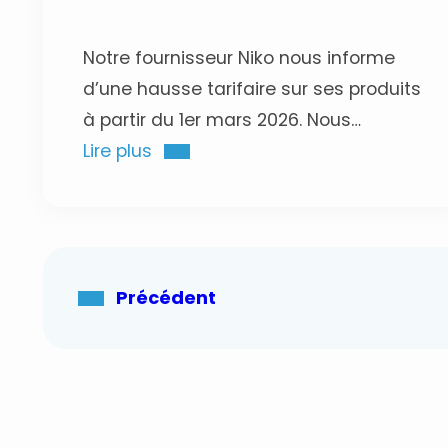
Notre fournisseur Niko nous informe
d’une hausse tarifaire sur ses produits
à partir du 1er mars 2026. Nous
devrons malheureusement répercuter
Lire plus
cette hausse sur vos conditions
d’achats.
Précédent