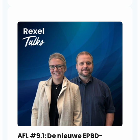
d
i
o
s
p
e
l
e
r
AFL #9.1: De nieuwe EPBD-