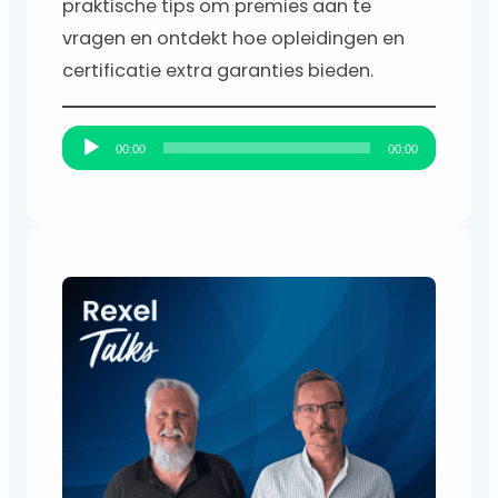
praktische tips om premies aan te
vragen en ontdekt hoe opleidingen en
certificatie extra garanties bieden.
A
00:00
00:00
u
d
i
o
s
p
e
l
e
r