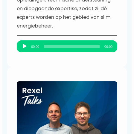
en diepgaande expertise, zodat zij dé
experts worden op het gebied van slim
energiebeheer.
A
00:00
00:00
u
d
i
o
s
p
e
l
e
r