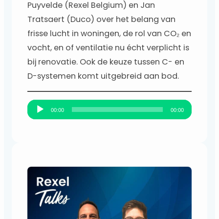
Puyvelde (Rexel Belgium) en Jan
Tratsaert (Duco) over het belang van
frisse lucht in woningen, de rol van CO₂ en
vocht, en of ventilatie nu écht verplicht is
bij renovatie. Ook de keuze tussen C- en
D-systemen komt uitgebreid aan bod.
A
00:00
00:00
u
d
i
o
s
p
e