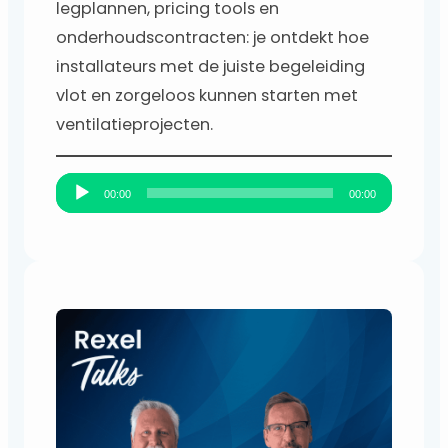
legplannen, pricing tools en
onderhoudscontracten: je ontdekt hoe
installateurs met de juiste begeleiding
vlot en zorgeloos kunnen starten met
ventilatieprojecten.
A
00:00
00:00
u
d
i
o
s
p
e
l
e