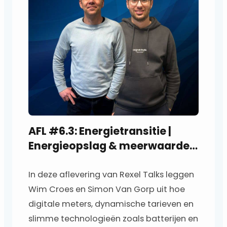
l
e
r
AFL #6.3: Energietransitie |
Energieopslag & meerwaarde
voor installateurs
In deze aflevering van Rexel Talks leggen
Wim Croes en Simon Van Gorp uit hoe
digitale meters, dynamische tarieven en
slimme technologieën zoals batterijen en