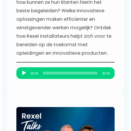
hoe kunnen ze hun klanten hierin het
beste begeleiden? Welke innovatieve
oplossingen maken efficiënter en
winstgevender werken mogelijk? Ontdek
hoe Rexel installateurs helpt zich voor te
bereiden op de toekomst met
opleidingen en innovatieve producten.
A
00:00
00:00
u
d
i
o
s
p
e