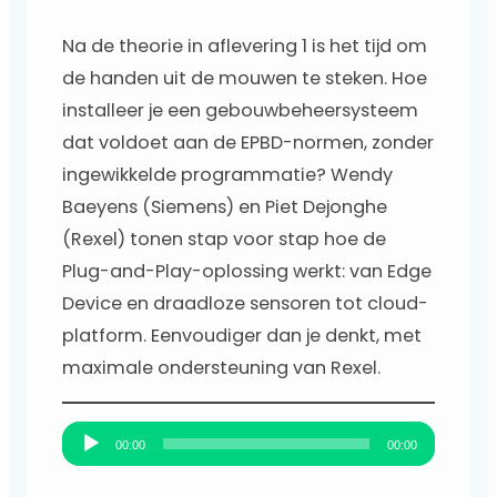
theorie naar praktijk
Na de theorie in aflevering 1 is het tijd om
de handen uit de mouwen te steken. Hoe
installeer je een gebouwbeheersysteem
dat voldoet aan de EPBD-normen, zonder
ingewikkelde programmatie? Wendy
Baeyens (Siemens) en Piet Dejonghe
(Rexel) tonen stap voor stap hoe de
Plug-and-Play-oplossing werkt: van Edge
Device en draadloze sensoren tot cloud-
platform. Eenvoudiger dan je denkt, met
maximale ondersteuning van Rexel.
A
00:00
00:00
u