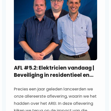
l
e
r
AFL #5.2: Elektricien vandaag |
Beveiliging in residentieel en
klein tertiair
Precies een jaar geleden lanceerden we
onze allereerste aflevering, waarin we het
hadden over het AREI. In deze aflevering
kijken we terug op de impact van die