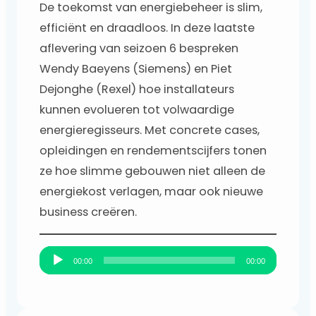
installateurs
De toekomst van energiebeheer is slim,
efficiënt en draadloos. In deze laatste
aflevering van seizoen 6 bespreken
Wendy Baeyens (Siemens) en Piet
Dejonghe (Rexel) hoe installateurs
kunnen evolueren tot volwaardige
energieregisseurs. Met concrete cases,
opleidingen en rendementscijfers tonen
ze hoe slimme gebouwen niet alleen de
energiekost verlagen, maar ook nieuwe
business creëren.
A
00:00
00:00
u
d