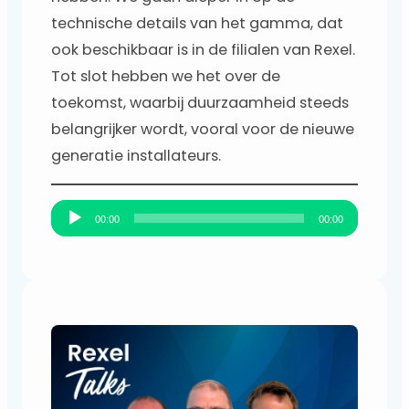
technische details van het gamma, dat
ook beschikbaar is in de filialen van Rexel.
Tot slot hebben we het over de
toekomst, waarbij duurzaamheid steeds
belangrijker wordt, vooral voor de nieuwe
generatie installateurs.
A
00:00
00:00
u
d
i
o
s
p
e