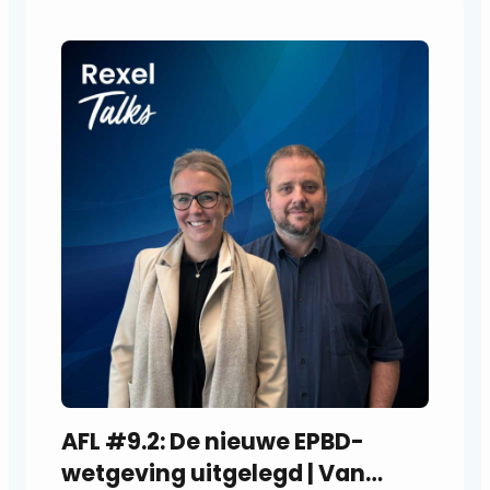
i
o
s
p
e
l
e
r
AFL #9.2: De nieuwe EPBD-
wetgeving uitgelegd | Van