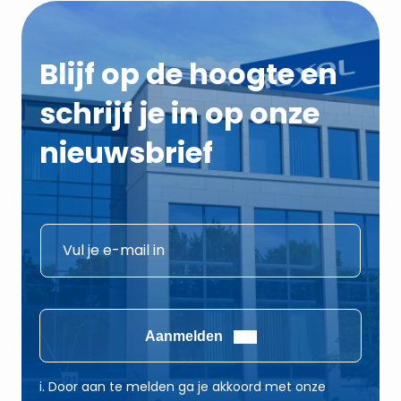
Blijf op de hoogte en
schrijf je in op onze
nieuwsbrief
E
E
-
-
m
m
a
a
i
i
Aanmelden
l
l
E
*
i. Door aan te melden ga je akkoord met onze