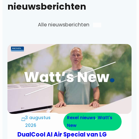
nieuwsberichten
Alle nieuwsberichten
3 augustus
Rexel nieuws
, 
Watt's
2026
New
DualCool AI Air Special van LG