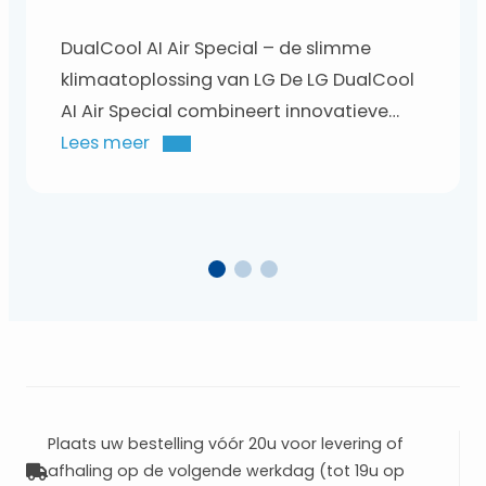
DualCool AI Air Special – de slimme
klimaatoplossing van LG De LG DualCool
AI Air Special combineert innovatieve
technologie, energiezuinigheid en
Lees meer
optimaal comfort in één slimme
klimaatoplossing. Dankzij de
geavanceerde AI Air-functie past het
toestel automatisch de temperatuur en
luchtstroom aan op basis van het
gebruik en de omgeving. Bekijk de video
om er meer…
Plaats uw bestelling vóór 20u voor levering of
afhaling op de volgende werkdag (tot 19u op