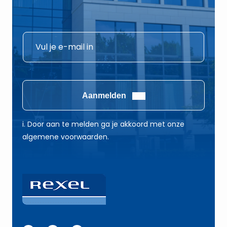
E
E
-
-
m
m
a
a
i
i
Aanmelden
l
l
E
*
i. Door aan te melden ga je akkoord met onze
-
algemene voorwaarden.
m
a
i
l
E
-