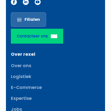
m
a
i
Filialen
l
Contacteer ons
Over rexel
Over ons
Logistiek
E-Commerce
Expertise
Jobs