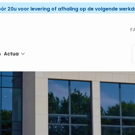
óór 20u voor levering of afhaling op de volgende werkda
F
s
Actua