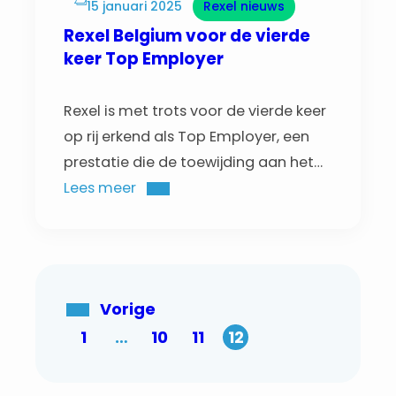
15 januari 2025
Rexel nieuws
Rexel Belgium voor de vierde
keer Top Employer
Rexel is met trots voor de vierde keer
op rij erkend als Top Employer, een
prestatie die de toewijding aan het
creëren van een optimale
Lees meer
werkomgeving voor de medewerkers
benadrukt. Bij Rexel geloven we dat
een sterke bedrijfscultuur en de
betrokkenheid van de medewerkers
Vorige
de sleutel zijn tot blijvend succes.
1
…
10
11
12