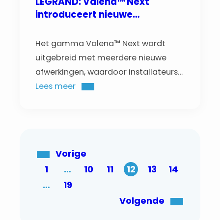
LEGRAND: Valena™ Next
introduceert nieuwe
afwerkingen binnen het
bestaande gamma
Het gamma Valena™ Next wordt
uitgebreid met meerdere nieuwe
afwerkingen, waardoor installateurs
meer keuze krijgen om technische
Lees meer
installaties esthetisch af te stemmen
op het interieur.
Vorige
1
…
10
11
12
13
14
…
19
Volgende