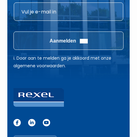
*
E
E
-
-
m
m
a
a
i
Aanmelden
i
l
l
*
i. Door aan te melden ga je akkoord met onze
E
algemene voorwaarden.
-
m
a
i
l