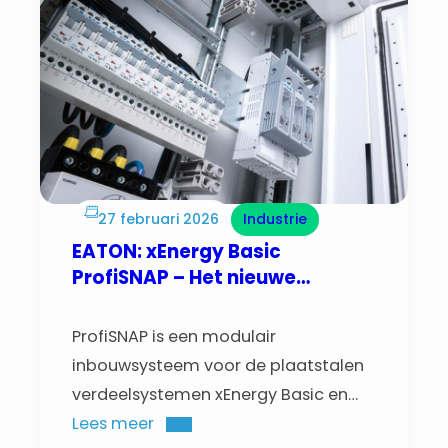
27 februari 2026
Industrie
EATON: xEnergy Basic
ProfiSNAP – Het nieuwe
xEnergy inbouwsysteem
ProfiSNAP is een modulair
inbouwsysteem voor de plaatstalen
verdeelsystemen xEnergy Basic en
xEnergy Light van Eaton.
Lees meer