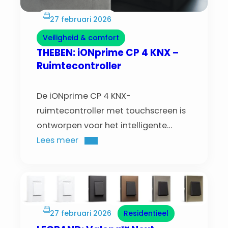
27 februari 2026
Veiligheid & comfort
THEBEN: iONprime CP 4 KNX –
Ruimtecontroller
De iONprime CP 4 KNX-
ruimtecontroller met touchscreen is
ontworpen voor het intelligente
beheer van residentiële en
Lees meer
commerciële gebouwen.
27 februari 2026
Residentieel