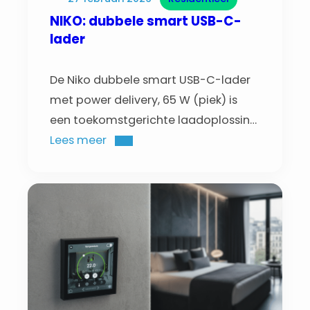
NIKO: dubbele smart USB-C-
lader
De Niko dubbele smart USB-C-lader
met power delivery, 65 W (piek) is
een toekomstgerichte laadoplossing
voor residentiële en professionele
Lees meer
toepassingen.