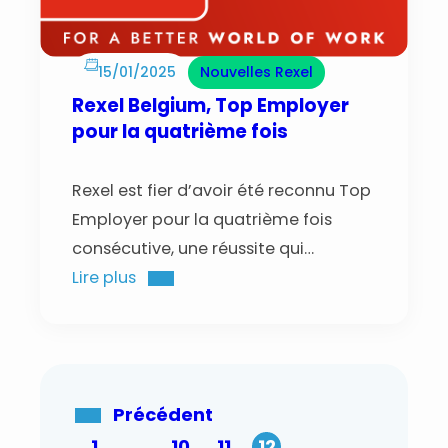
onmiddellijk zijn correcte prijs in het…
15/01/2025
Nouvelles Rexel
Rexel Belgium, Top Employer
pour la quatrième fois
Rexel est fier d’avoir été reconnu Top
Employer pour la quatrième fois
consécutive, une réussite qui
souligne son engagement à créer le
Lire plus
meilleur environnement de travail
possible pour ses employés. Chez
Rexel, nous sommes convaincus
qu’une culture d’entreprise forte et
Précédent
l’engagement des employés sont la
1
…
10
11
12