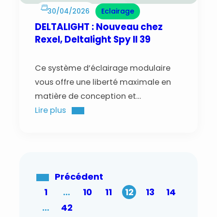
30/04/2026
Eclairage
DELTALIGHT : Nouveau chez
Rexel, Deltalight Spy II 39
Ce système d’éclairage modulaire
vous offre une liberté maximale en
matière de conception et
d’installation.
Lire plus
Précédent
1
…
10
11
12
13
14
…
42