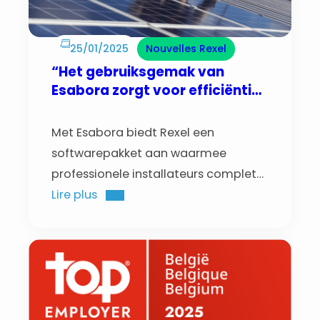
25/01/2025
Nouvelles Rexel
“Het gebruiksgemak van
Esabora zorgt voor efficiëntie
in mijn dagelijkse
administratie”
Met Esabora biedt Rexel een
softwarepakket aan waarmee
professionele installateurs complete
technische studies kunnen uitvoeren.
Lire plus
Naast de samenstelling van een
technisch dossier, kunnen ze een
offerte opmaken voor een klant en in
slechts enkele klikken de bestelling
effectief plaatsen. Dankzij de link met
de webshop, Netstore, ziet de klant