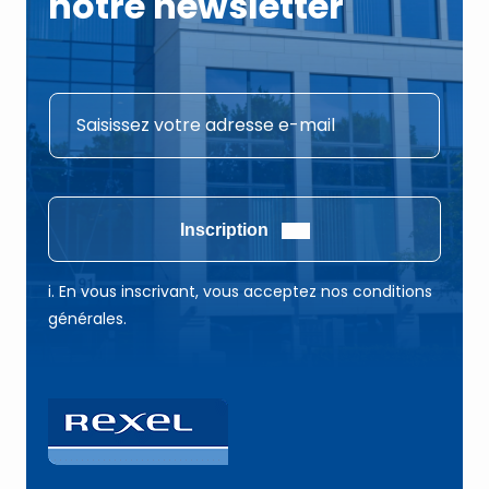
notre newsletter
E
E
-
-
m
m
a
a
i
i
Inscription
l
l
*
*
i. En vous inscrivant, vous acceptez nos conditions
E
générales.
-
m
a
i
l