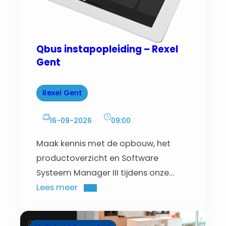
Qbus instapopleiding – Rexel
Gent
Rexel Gent
16-09-2026
09:00
Maak kennis met de opbouw, het
productoverzicht en Software
Systeem Manager III tijdens onze
instapopleiding met praktijkgerichte
Lees meer
demo en indienstelling.