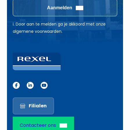
i
i
Aanmelden
l
l
E
*
i. Door aan te melden ga je akkoord met onze
-
algemene voorwaarden.
m
a
i
l
E
-
m
a
i
Filialen
l
Contacteer ons