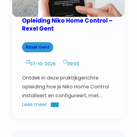
Opleiding Niko Home Control –
Rexel Gent
Rexel Gent
07-10-2026
09:00
Ontdek in deze praktijkgerichte
opleiding hoe je Niko Home Control
installeert en configureert, met
hands-on oefeningen en begeleiding
Lees meer
van een trainer.