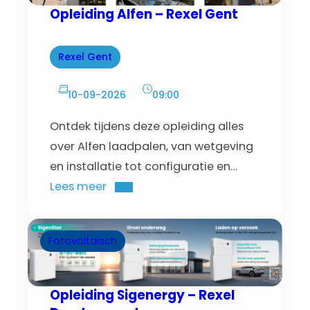
Opleiding Alfen – Rexel Gent
Rexel Gent
10-09-2026
09:00
Ontdek tijdens deze opleiding alles
over Alfen laadpalen, van wetgeving
en installatie tot configuratie en
gebruik, met praktische uitleg en
Lees meer
supportinzichten.
Fotovoltaïsch
Opleiding Sigenergy – Rexel