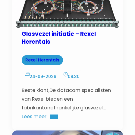
Glasvezel initiatie – Rexel
Herentals
Rexel Herentals
24-09-2026
08:30
Beste klant,De datacom specialisten
van Rexel bieden een
fabrikantonafhankelijke glasvezel
workshop aan.
Lees meer