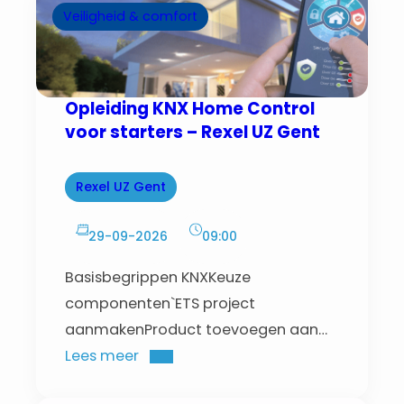
Veiligheid & comfort
Opleiding KNX Home Control
voor starters – Rexel UZ Gent
Rexel UZ Gent
29-09-2026
09:00
Basisbegrippen KNXKeuze
componenten`ETS project
aanmakenProduct toevoegen aan
projectGroep adressen
Lees meer
structuurGroepssturingProject