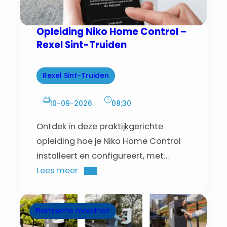
Opleiding Niko Home Control –
Rexel Sint-Truiden
Rexel Sint-Truiden
10-09-2026
08:30
Ontdek in deze praktijkgerichte
opleiding hoe je Niko Home Control
installeert en configureert, met
hands-on oefeningen en begeleiding
Lees meer
van een trainer.
Elektrische mobiliteit