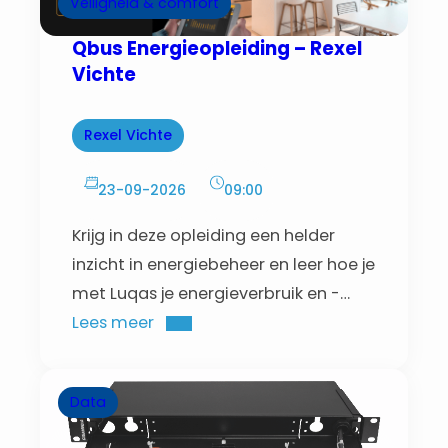
Veiligheid & comfort
Qbus Energieopleiding – Rexel
Vichte
Rexel Vichte
23-09-2026
09:00
Krijg in deze opleiding een helder
inzicht in energiebeheer en leer hoe je
met Luqas je energieverbruik en -
productie slim optimaliseert.
Lees meer
Data