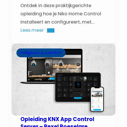
Ontdek in deze praktijkgerichte
opleiding hoe je Niko Home Control
installeert en configureert, met
hands-on oefeningen en begeleiding
Lees meer
van een trainer.
Veiligheid & comfort
Opleiding KNX App Control
Server – Rexel Roeselare