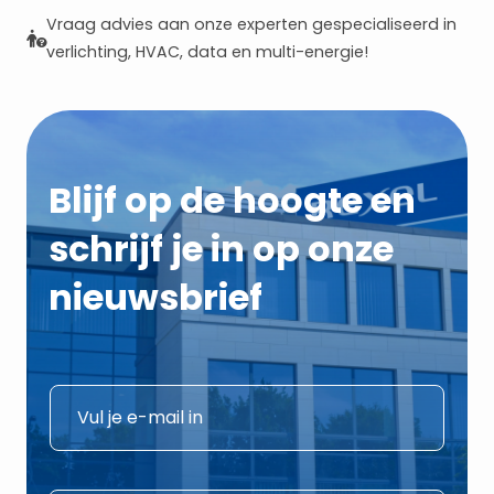
Vraag advies aan onze experten gespecialiseerd in
verlichting, HVAC, data en multi-energie!
Blijf op de hoogte en
schrijf je in op onze
nieuwsbrief
E
E
-
-
m
m
a
a