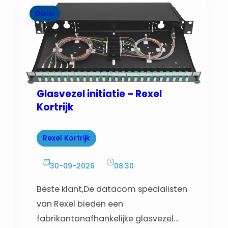
exporterenDiagnose
Data
Glasvezel initiatie – Rexel
Kortrijk
Rexel Kortrijk
30-09-2026
08:30
Beste klant,De datacom specialisten
van Rexel bieden een
fabrikantonafhankelijke glasvezel