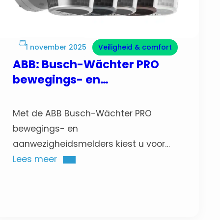
1 november 2025
Veiligheid & comfort
ABB: Busch-Wächter PRO
bewegings- en
aanwezigheidsmelders
Met de ABB Busch-Wächter PRO
bewegings- en
aanwezigheidsmelders kiest u voor
comfort, veiligheid en slimme
Lees meer
efficiëntie. Ze sturen automatisch het
licht of de verwarming aan wanneer
iemand binnenkomt, handig in