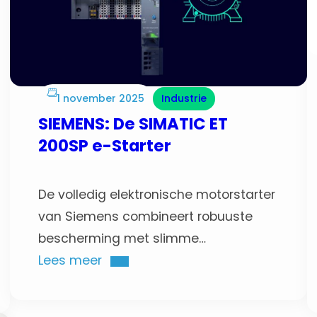
1 november 2025
Industrie
SIEMENS: De SIMATIC ET
200SP e-Starter
De volledig elektronische motorstarter
van Siemens combineert robuuste
bescherming met slimme
functionaliteit. Dankzij ultrasnelle
Lees meer
kortsluit- en overbelastingsbeveiliging
en slijtagevrije