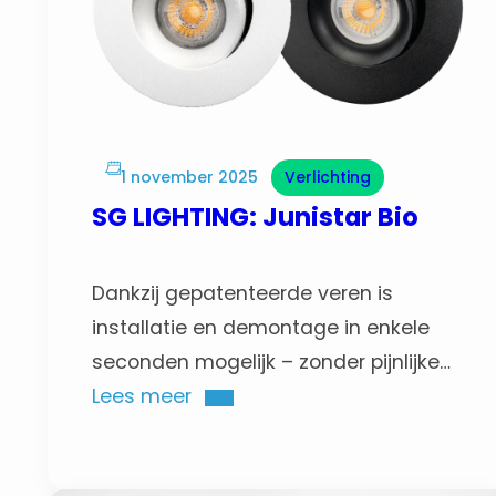
1 november 2025
Verlichting
SG LIGHTING: Junistar Bio
Dankzij gepatenteerde veren is
installatie en demontage in enkele
seconden mogelijk – zonder pijnlijke
vingers. De armatuur past in alle
Lees meer
verlaagde plafonds >2 mm, direct in
isolatie of in een downlightbox, en