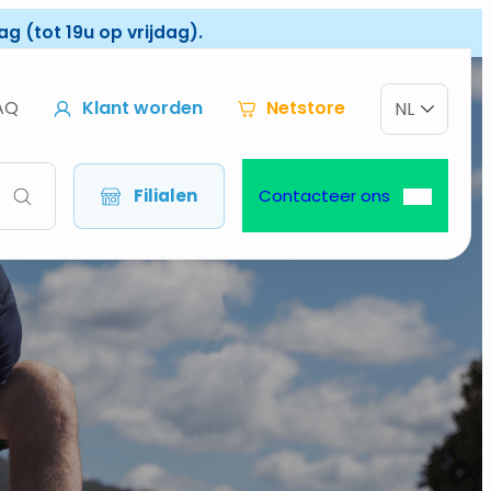
g (tot 19u op vrijdag).
AQ
Klant worden
Netstore
NL
Filialen
Contacteer ons