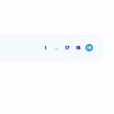
1
…
17
18
19