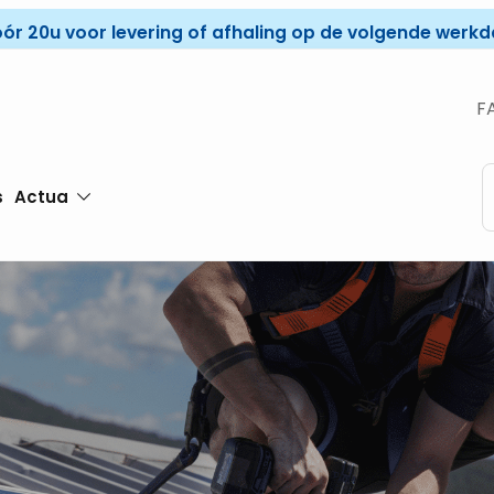
óór 20u voor levering of afhaling op de volgende werkda
F
s
Actua