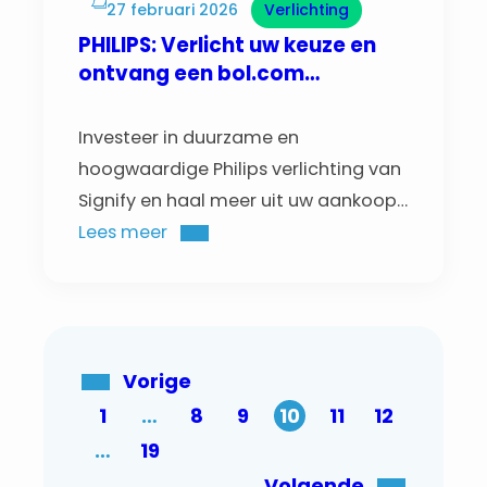
27 februari 2026
Verlichting
PHILIPS: Verlicht uw keuze en
ontvang een bol.com
Cadeaukaart!
Investeer in duurzame en
hoogwaardige Philips verlichting van
Signify en haal meer uit uw aankoop.
Bij bestelling van één set van een van
Lees meer
de acht geselecteerde producten
ontvangt u de hele maand februari
en maart een cadeaukaart van bol.
ter waarde van €10! Zo profiteert u
Vorige
niet alleen van hoogwaardige
1
…
8
9
10
11
12
kwaliteit, maar ook van direct…
…
19
Volgende