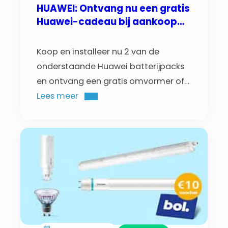
HUAWEI: Ontvang nu een gratis
Huawei-cadeau bij aankoop
van 2 batterijpacks
Koop en installeer nu 2 van de
onderstaande Huawei batterijpacks
en ontvang een gratis omvormer of
S1 Power Module!
Lees meer