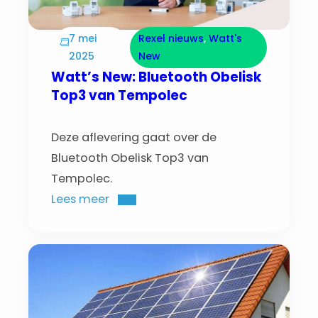
7 mei
Rexel nieuws
, 
Watt's
2025
New
Watt’s New: Bluetooth Obelisk
Top3 van Tempolec
Deze aflevering gaat over de
Bluetooth Obelisk Top3 van
Tempolec.
Lees meer