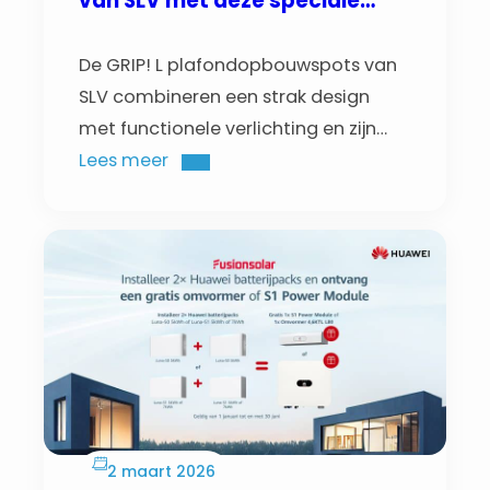
van SLV met deze speciale
nettoprijs actie!
De GRIP! L plafondopbouwspots van
SLV combineren een strak design
met functionele verlichting en zijn
geschikt voor zowel privé- als
Lees meer
commerciële binnenruimtes.
2 maart 2026