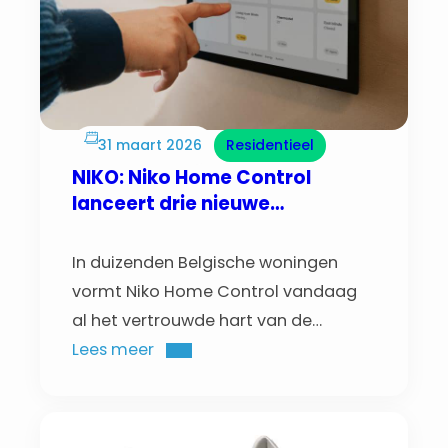
31 maart 2026
Residentieel
NIKO: Niko Home Control
lanceert drie nieuwe
producten
In duizenden Belgische woningen
vormt Niko Home Control vandaag
al het vertrouwde hart van de
installatie. Een open en
Lees meer
toekomstgericht platform dat
verlichting, klimaat, ventilatie,
zonwering, EV-laden, energiebeheer