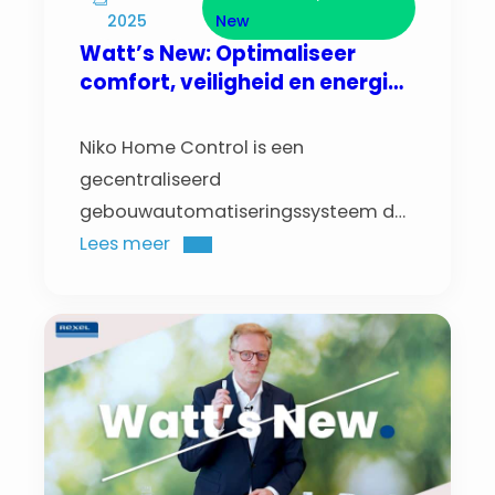
2025
New
Watt’s New: Optimaliseer
comfort, veiligheid en energie-
efficiëntie met Niko Home
Control
Niko Home Control is een
gecentraliseerd
gebouwautomatiseringssysteem dat
verlichting, verwarming, ventilatie,
Lees meer
het laden van elektrische voertuigen,
rolluiken, airconditioning en het
beheer van huishoudelijke toestellen
in één intuïtief platform combineert.