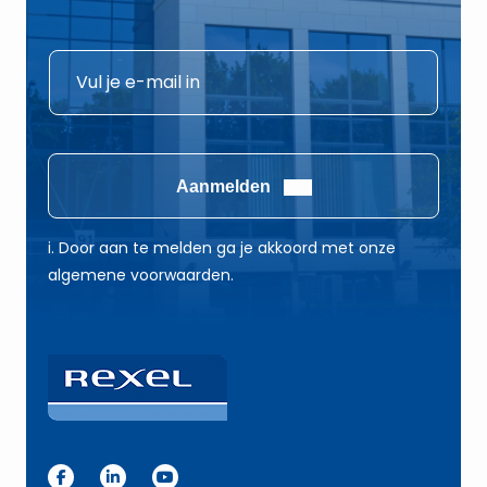
*
E
*
-
E
m
-
a
m
i
Aanmelden
a
l
i
*
i. Door aan te melden ga je akkoord met onze
l
algemene voorwaarden.