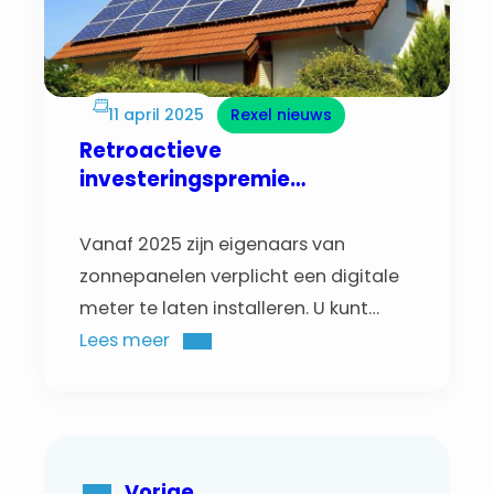
11 april 2025
Rexel nieuws
Retroactieve
investeringspremie
Vlaanderen
Vanaf 2025 zijn eigenaars van
zonnepanelen verplicht een digitale
meter te laten installeren. U kunt
deze niet meer uitstellen. Het is ook
Lees meer
het laatste jaar waarbij u na de
plaatsing van de digitale meter een
retroactieve investeringspremie kunt
aanvragen.
Vorige